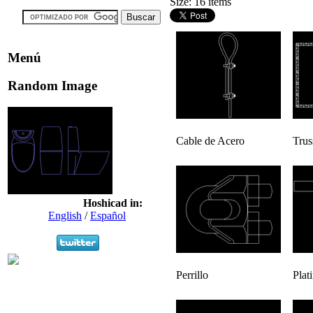
Size: 16 items
Menú
Random Image
Cable de Acero
Trus
Hoshicad in:
English
/
Español
Perrillo
Plat