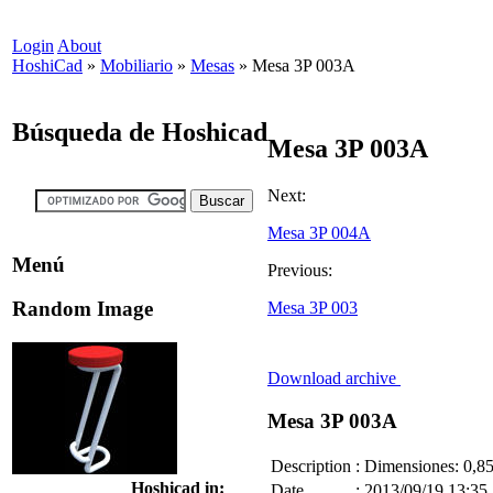
Login
About
HoshiCad
»
Mobiliario
»
Mesas
»
Mesa 3P 003A
Búsqueda de Hoshicad
Mesa 3P 003A
Next:
Mesa 3P 004A
Menú
Previous:
Random Image
Mesa 3P 003
Download archive
Mesa 3P 003A
Description
:
Dimensiones: 0,85
Hoshicad in:
Date
:
2013/09/19 13:35